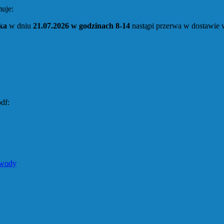
uje:
nka
w dniu
21.07.2026
w godzinach 8-14
nastąpi przerwa w dostawie 
df:
e
 wody