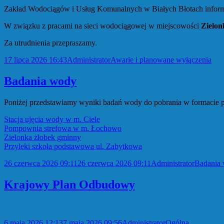
Zakład Wodociągów i Usług Komunalnych w Białych Błotach inform
W związku z pracami na sieci wodociągowej w miejscowości
Zielo
Za utrudnienia przepraszamy.
Data
Autor
Kategorie
17 lipca 2026 16:43
Administrator
Awarie i planowane wyłączenia
publikacji
Badania wody
Poniżej przedstawiamy wyniki badań wody do pobrania w formacie p
Stacja ujęcia wody w m. Ciele
Pompownia strefowa w m. Łochowo
Zielonka żłobek gminny
Przyleki szkoła podstawowa ul. Zabytkowa
Data
Autor
Kategori
26 czerwca 2026 09:11
26 czerwca 2026 09:11
Administrator
Badania
publikacji
Krajowy Plan Odbudowy
Data
Autor
Kategorie
6 maja 2026 12:13
7 maja 2026 09:56
Administrator
Ogólna