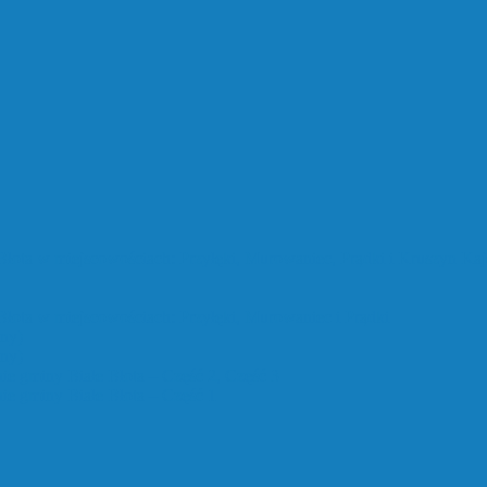
łota w miejscowościach: Przyłęki, Murowaniec, Prądki i Kruszyn Kaj
łota w miejscowościach: Przyłęki, Murowaniec i Prądki
ny)
ny)
 gminy Białe Błota – Część 2, Część 3
 gminy Białe Błota – Część 1