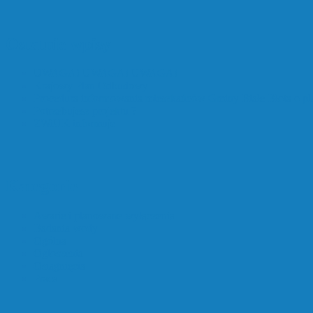
Ostatnie wpisy
UWAGA! UWAGA! UWAGA!
Krajowy Plan Odbudowy
Procedura informowania mieszkańców Gminy Białe Błota o p
Potrzebujesz projektu ?
ZWiUK informuje
Kategorie
Awarie i planowane wyłączenia
Badania wody
Ogólna
Ogłoszenia
Osiągnięcia
Praca