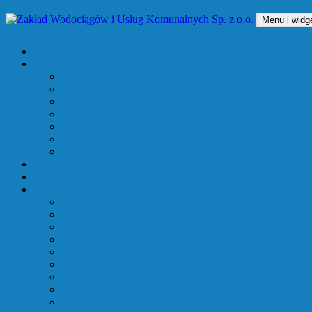
Przejdź
Menu i widg
do
treści
Zakład Wodociągów i Usług Komunalnych Sp. z o.o.
Awarie i planowane wyłączenia
Informacje
Raport o stanie zapewniania dostepnosci
Polityka prywatności
Dane spółki
Rada Nadzorcza
Regulamin dostarczania wody i odprowadzania sciekow
Ustawa o zbiorowym zaopatrzeniu w wodę i zbiorowym
Praca
Osiągnięcia
Badania wody
Dla klientów
Czego nie wolno wyrzucać do kanalizacji
Informacje dla klientów
Informacje dla projektantów
Pliki do pobrania
Harmonogram płukań sieci wodociągowej Gminy Białe 
Procedura przyłączenia do sieci
Cennik usług
Umowy
Płatności