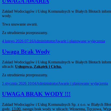
UWAGA AWARIA
Zakład Wodociągów i Usług Komunalnych w Białych Błotach informu
wody.
Trwa usuwanie awarii.
Za utrudnienia przepraszamy.
Data
Autor
Kategorie
4 lutego 2026 07:16
Administrator
Awarie i planowane wyłączenia
publikacji
Uwaga Brak Wody
Zakład Wodociągów i Usług Komunalnych w Białych Błotach informu
ulicach:
Usługowa, Zakątek i Cicha.
Za utrudnienia przepraszamy.
Data
Autor
Kategorie
5 stycznia 2026 10:04
Administrator
Awarie i planowane wyłączenia
publikacji
UWAGA BRAK WODY !!!
Zakład Wodociągów i Usług Komunalnych Sp. z o.o. w Białych Błota
godz.
13.00
, nastąpi brak wody w ulicach: Wiosenna, Tęczowa, W