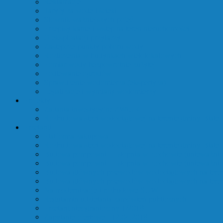
Reklamacje
Taryfy za wodę i ścieki
Słownik ważniejszych pojęć
Przepisy karne i wstęp na teren nieruchomości
O eksploatacji przyłączy
Zastępcze punkty poboru wody
Rozliczenia w budynkach wielolokalowych
Pomiar wody bezpowrotnie zużytej
Podlewanie ogrodów
Sprawdzenie wodomierza (ekspertyza)
Legalizacje i wymiany wodomierzy
Projekty
Zadania inwestycyjne ZWiUK
Rozbudowa sieci wodociągowej na terenie gminy Białe B
Przetargi
Platforma zakupowa
Rozbudowa sieci wodociągowej na terenie gminy Białe B
Budowa pompowni III stopnia w Łochowie (unieważnio
Budowa pompowni III stopnia w Łochowie (unieważnio
Budowa głównych przewodów wodociągowych na terenie
Budowa głównych przewodów wodociągowych na terenie
Na modernizację i rozbudowę SUW
Regulamin udzielania zamówień publicznych
Przetarg nieograniczony 1/2018
Zapytanie ofertowe I 12.04.2018