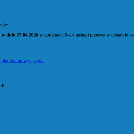
uje:
 w dniu 27.04.2026
w godzinach 8–14 nastąpi przerwa w dostawie w
ie
i planowane wyłączenia
df: