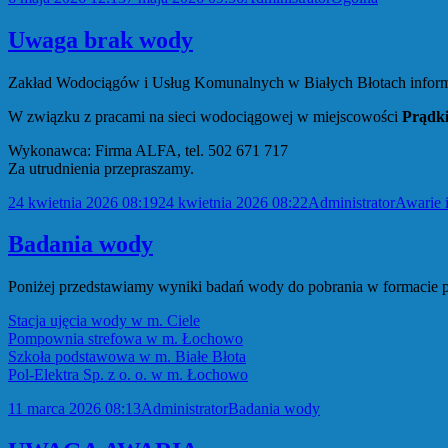
publikacji
Uwaga brak wody
Zakład Wodociągów i Usług Komunalnych w Białych Błotach inform
W związku z pracami na sieci wodociągowej w miejscowości
Prądki
Wykonawca: Firma ALFA, tel. 502 671 717
Za utrudnienia przepraszamy.
Data
Autor
Kategor
24 kwietnia 2026 08:19
24 kwietnia 2026 08:22
Administrator
Awarie 
publikacji
Badania wody
Poniżej przedstawiamy wyniki badań wody do pobrania w formacie p
Stacja ujęcia wody w m. Ciele
Pompownia strefowa w m. Łochowo
Szkoła podstawowa w m. Białe Błota
Pol-Elektra Sp. z o. o. w m. Łochowo
Data
Autor
Kategorie
11 marca 2026 08:13
Administrator
Badania wody
publikacji