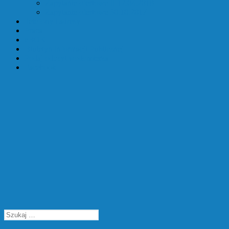
Zapytanie ofertowe II 12.04.2018
Zapytanie ofertowe 30.10.2017
Telefony i adresy
Praca
eBOK
Biuletyn Informacji Publicznej
Podaj odczyt wodomierza
Facebook
Szukaj: