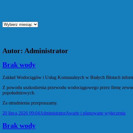
Archiwa
Archiwa
Autor:
Administrator
Brak wody
Zakład Wodociągów i Usług Komunalnych w Białych Błotach inform
Z powodu uszkodzenia przewodu wodociągowego przez firmę zewnę
popołudniowych.
Za utrudnienia przepraszamy.
Data
Autor
Kategorie
20 lipca 2026 09:04
Administrator
Awarie i planowane wyłączenia
publikacji
Brak wody