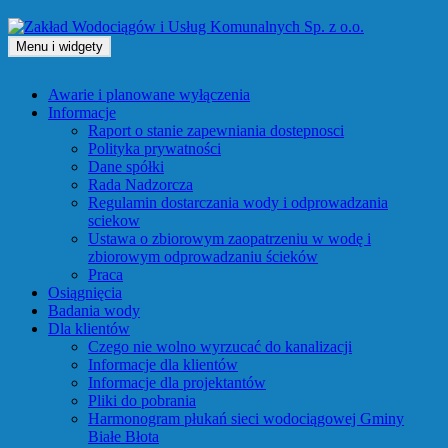
Przejdź
do
Menu i widgety
treści
Zakład Wodociągów i Usług Komunalnych Sp. z o.o.
Awarie i planowane wyłączenia
Informacje
Raport o stanie zapewniania dostepnosci
Polityka prywatności
Dane spółki
Rada Nadzorcza
Regulamin dostarczania wody i odprowadzania
sciekow
Ustawa o zbiorowym zaopatrzeniu w wodę i
zbiorowym odprowadzaniu ścieków
Praca
Osiągnięcia
Badania wody
Dla klientów
Czego nie wolno wyrzucać do kanalizacji
Informacje dla klientów
Informacje dla projektantów
Pliki do pobrania
Harmonogram płukań sieci wodociągowej Gminy
Białe Błota