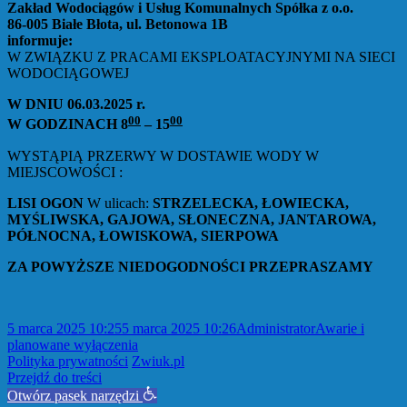
Zakład Wodociągów i Usług Komunalnych Spółka z o.o.
86-005 Białe Błota, ul. Betonowa 1B
informuje:
W ZWIĄZKU Z PRACAMI EKSPLOATACYJNYMI NA SIECI
WODOCIĄGOWEJ
W DNIU 06.03.2025 r.
00
00
W GODZINACH 8
– 15
WYSTĄPIĄ PRZERWY W DOSTAWIE WODY W
MIEJSCOWOŚCI :
LISI OGON
W ulicach:
STRZELECKA, ŁOWIECKA,
MYŚLIWSKA, GAJOWA, SŁONECZNA, JANTAROWA,
PÓŁNOCNA, ŁOWISKOWA, SIERPOWA
ZA POWYŻSZE NIEDOGODNOŚCI PRZEPRASZAMY
Data
Autor
Kategorie
5 marca 2025 10:25
5 marca 2025 10:26
Administrator
Awarie i
publikacji
planowane wyłączenia
Polityka prywatności
Przejdź do treści
Otwórz pasek narzędzi