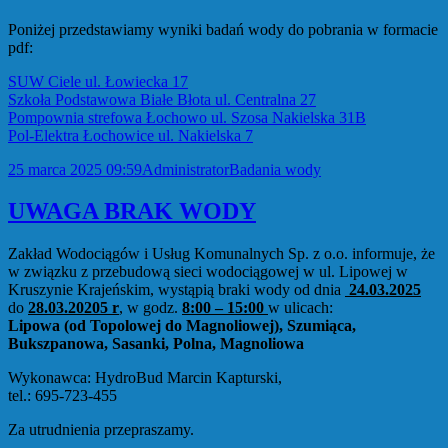
Poniżej przedstawiamy wyniki badań wody do pobrania w formacie
pdf:
SUW Ciele ul. Łowiecka 17
Szkoła Podstawowa Białe Błota ul. Centralna 27
Pompownia strefowa Łochowo ul. Szosa Nakielska 31B
Pol-Elektra Łochowice ul. Nakielska 7
Data
Autor
Kategorie
25 marca 2025 09:59
Administrator
Badania wody
publikacji
UWAGA BRAK WODY
Zakład Wodociągów i Usług Komunalnych Sp. z o.o. informuje, że
w związku z przebudową sieci wodociągowej w ul. Lipowej w
Kruszynie Krajeńskim, wystąpią braki wody od dnia
24.03.2025
do
28.03.20205 r
, w godz.
8:00 – 15:00
w ulicach:
Lipowa (od Topolowej do Magnoliowej), Szumiąca,
Bukszpanowa, Sasanki, Polna, Magnoliowa
Wykonawca: HydroBud Marcin Kapturski,
tel.: 695-723-455
Za utrudnienia przepraszamy.