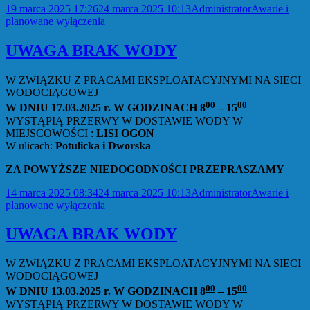
Data
Autor
Kategorie
19 marca 2025 17:26
24 marca 2025 10:13
Administrator
Awarie i
publikacji
planowane wyłączenia
UWAGA BRAK WODY
W ZWIĄZKU Z PRACAMI EKSPLOATACYJNYMI NA SIECI
WODOCIĄGOWEJ
00
00
W DNIU 17.03.2025 r. W GODZINACH 8
– 15
WYSTĄPIĄ PRZERWY W DOSTAWIE WODY W
MIEJSCOWOŚCI :
LISI OGON
W ulicach:
Potulicka i Dworska
ZA POWYŻSZE NIEDOGODNOŚCI PRZEPRASZAMY
Data
Autor
Kategorie
14 marca 2025 08:34
24 marca 2025 10:13
Administrator
Awarie i
publikacji
planowane wyłączenia
UWAGA BRAK WODY
W ZWIĄZKU Z PRACAMI EKSPLOATACYJNYMI NA SIECI
WODOCIĄGOWEJ
00
00
W DNIU 13.03.2025 r. W GODZINACH 8
– 15
WYSTĄPIĄ PRZERWY W DOSTAWIE WODY W