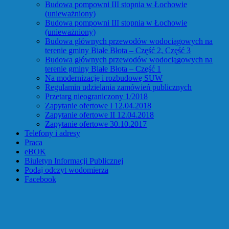
Budowa pompowni III stopnia w Łochowie
(unieważniony)
Budowa pompowni III stopnia w Łochowie
(unieważniony)
Budowa głównych przewodów wodociągowych na
terenie gminy Białe Błota – Część 2, Część 3
Budowa głównych przewodów wodociągowych na
terenie gminy Białe Błota – Część 1
Na modernizację i rozbudowę SUW
Regulamin udzielania zamówień publicznych
Przetarg nieograniczony 1/2018
Zapytanie ofertowe I 12.04.2018
Zapytanie ofertowe II 12.04.2018
Zapytanie ofertowe 30.10.2017
Telefony i adresy
Praca
eBOK
Biuletyn Informacji Publicznej
Podaj odczyt wodomierza
Facebook