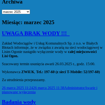
Archiwa
Archiwa
Miesiąc:
marzec 2025
UWAGA BRAK WODY !!!
Zakład Wodociągów i Usług Komunalnych Sp. z o.o. w Białych
Błotach informuje, że w związku z awarią na sieci wodociągowej w
Lisim Ogonie nastąpiło wyłączenie wody w
całej miejscowości
Lisi Ogon.
Szacowany termin usunięcia awarii 26.03.2025 r., godz. 15:00.
Wykonawca
ZWiUK
,
Tel.: 197-60
(z sieci T-Mobile: 52/197-60)
Za utrudnienia przepraszamy.
Data
Autor
Kategorie
26 marca 2025 11:24
26 marca 2025 11:38
Administrator
Awarie i
publikacji
planowane wyłączenia
Badania wody