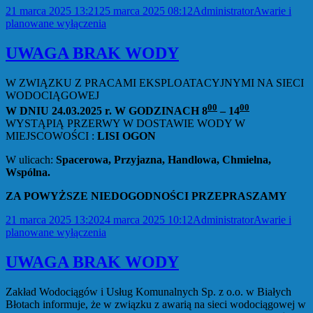
Data
Autor
Kategorie
21 marca 2025 13:21
25 marca 2025 08:12
Administrator
Awarie i
publikacji
planowane wyłączenia
UWAGA BRAK WODY
W ZWIĄZKU Z PRACAMI EKSPLOATACYJNYMI NA SIECI
WODOCIĄGOWEJ
00
00
W DNIU 24.03.2025 r. W GODZINACH 8
– 14
WYSTĄPIĄ PRZERWY W DOSTAWIE WODY W
MIEJSCOWOŚCI :
LISI OGON
W ulicach:
Spacerowa, Przyjazna, Handlowa, Chmielna,
Wspólna.
ZA POWYŻSZE NIEDOGODNOŚCI PRZEPRASZAMY
Data
Autor
Kategorie
21 marca 2025 13:20
24 marca 2025 10:12
Administrator
Awarie i
publikacji
planowane wyłączenia
UWAGA BRAK WODY
Zakład Wodociągów i Usług Komunalnych Sp. z o.o. w Białych
Błotach informuje, że w związku z awarią na sieci wodociągowej w