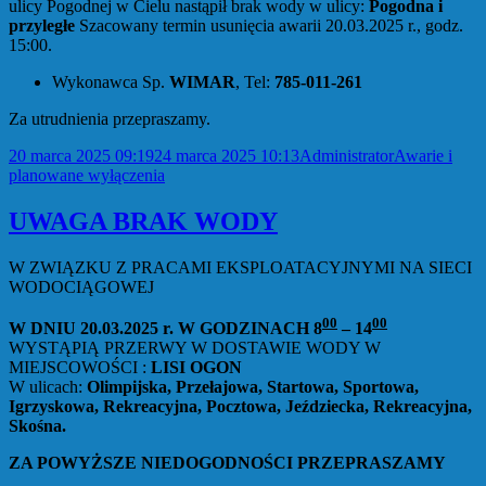
ulicy Pogodnej w Cielu nastąpił brak wody w ulicy:
Pogodna i
przyległe
Szacowany termin usunięcia awarii 20.03.2025 r., godz.
15:00.
Wykonawca Sp.
WIMAR
, Tel:
785-011-261
Za utrudnienia przepraszamy.
Data
Autor
Kategorie
20 marca 2025 09:19
24 marca 2025 10:13
Administrator
Awarie i
publikacji
planowane wyłączenia
UWAGA BRAK WODY
W ZWIĄZKU Z PRACAMI EKSPLOATACYJNYMI NA SIECI
WODOCIĄGOWEJ
00
00
W DNIU 20.03.2025 r. W GODZINACH 8
– 14
WYSTĄPIĄ PRZERWY W DOSTAWIE WODY W
MIEJSCOWOŚCI :
LISI OGON
W ulicach:
Olimpijska, Przełajowa, Startowa, Sportowa,
Igrzyskowa, Rekreacyjna, Pocztowa, Jeździecka, Rekreacyjna,
Skośna.
ZA POWYŻSZE NIEDOGODNOŚCI PRZEPRASZAMY