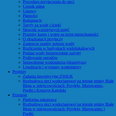
Procedura przyłączenia do sieci
Cennik usług
Umowy
Płatności
Reklamacje
Taryfy za wodę i ścieki
Słownik ważniejszych pojęć
Przepisy karne i wstęp na teren nieruchomości
O eksploatacji przyłączy
Zastępcze punkty poboru wody
Rozliczenia w budynkach wielolokalowych
Pomiar wody bezpowrotnie zużytej
Podlewanie ogrodów
Sprawdzenie wodomierza (ekspertyza)
Legalizacje i wymiany wodomierzy
Projekty
Zadania inwestycyjne ZWiUK
Rozbudowa sieci wodociągowej na terenie gminy Białe
Błota w miejscowościach: Przyłęki, Murowaniec,
Prądki i Kruszyn Kajeński
Przetargi
Platforma zakupowa
Rozbudowa sieci wodociągowej na terenie gminy Białe
Błota w miejscowościach: Przyłęki, Murowaniec i
Prądki