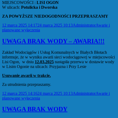
MIEJSCOWOŚCI :
LISI OGON
W ulicach:
Potulicka i Dworska
ZA POWYŻSZE NIEDOGODNOŚCI PRZEPRASZAMY
Data
Autor
Kategorie
12 marca 2025 14:17
24 marca 2025 10:13
Administrator
Awarie i
publikacji
planowane wyłączenia
UWAGA BRAK WODY – AWARIA!!!
Zakład Wodociągów i Usług Komunalnych w Białych Błotach
informuje, że w wyniku awarii sieci wodociągowej w miejscowości
Lisi Ogon, w dniu
12.03.2025
nastąpiła przerwa w dostawie wody
w Lisim Ogonie na ulicach: Przyjazna i Przy Lesie
Usuwanie awarii w trakcie.
Za utrudnienia przepraszamy.
Data
Autor
Kategorie
12 marca 2025 14:16
24 marca 2025 10:13
Administrator
Awarie i
publikacji
planowane wyłączenia
UWAGA BRAK WODY